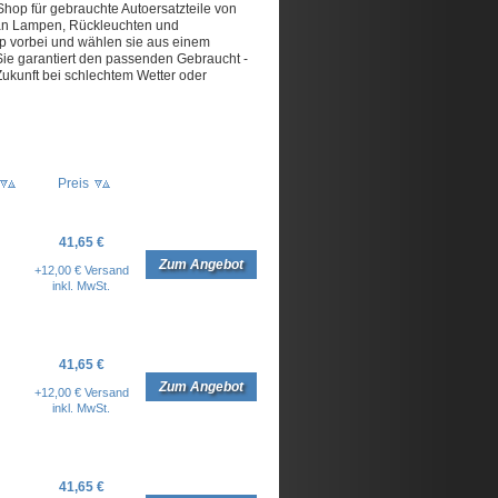
Shop für gebrauchte Autoersatzteile von
 an Lampen, Rückleuchten und
p vorbei und wählen sie aus einem
 Sie garantiert den passenden Gebraucht -
 Zukunft bei schlechtem Wetter oder
Preis
41,65 €
Zum Angebot
+12,00 € Versand
inkl. MwSt.
41,65 €
Zum Angebot
+12,00 € Versand
inkl. MwSt.
41,65 €