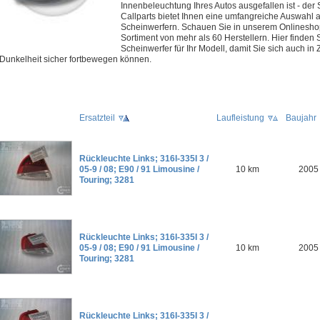
Innenbeleuchtung Ihres Autos ausgefallen ist - der 
Callparts bietet Ihnen eine umfangreiche Auswahl
Scheinwerfern. Schauen Sie in unserem Onlinesho
Sortiment von mehr als 60 Herstellern. Hier finden
Scheinwerfer für Ihr Modell, damit Sie sich auch in
Dunkelheit sicher fortbewegen können.
Ersatzteil
Laufleistung
Baujahr
Rückleuchte Links; 316I-335I 3 /
05-9 / 08; E90 / 91 Limousine /
10 km
2005
Touring; 3281
Rückleuchte Links; 316I-335I 3 /
05-9 / 08; E90 / 91 Limousine /
10 km
2005
Touring; 3281
Rückleuchte Links; 316I-335I 3 /