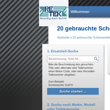
Direkt zum Inhalt
Willkommen
20 gebrauchte Sch
Startseite
»
20 gebrauchte Scheinwerfe
Sie sind hier
1. Ersatzteil-Suche
Bitte die Beschreibung des gesuchten
Teils oder alternativ eine Teilenummer,
einen Motor-Code, oder eine Hersteller-
Teilenummer eingeben.
Zum Beispiel:
Scheinwerfer Golf IV
2. Suche nach Marke, Modell
oder Teilekategorie