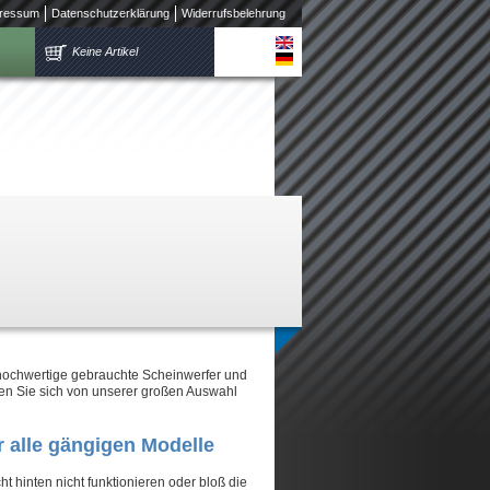
ressum
Datenschutzerklärung
Widerrufsbelehrung
Keine Artikel
 hochwertige gebrauchte Scheinwerfer und
en Sie sich von unserer großen Auswahl
r alle gängigen Modelle
t hinten nicht funktionieren oder bloß die