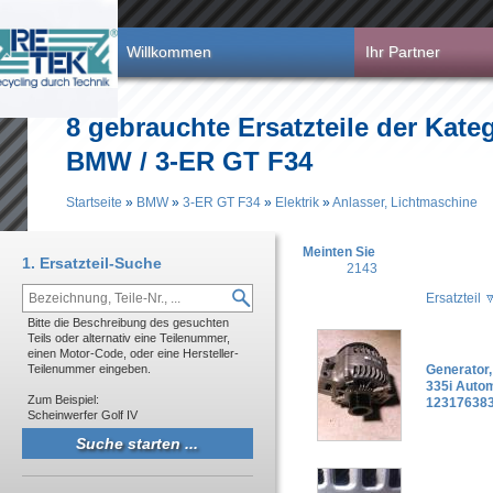
Direkt zum Inhalt
Willkommen
Ihr Partner
8 gebrauchte Ersatzteile der Kateg
BMW / 3-ER GT F34
Startseite
»
BMW
»
3-ER GT F34
»
Elektrik
»
Anlasser, Lichtmaschine
Sie sind hier
Meinten Sie
1. Ersatzteil-Suche
2143
Ersatzteil
Bitte die Beschreibung des gesuchten
Teils oder alternativ eine Teilenummer,
einen Motor-Code, oder eine Hersteller-
Teilenummer eingeben.
Generator
335i Auto
Zum Beispiel:
123176383
Scheinwerfer Golf IV