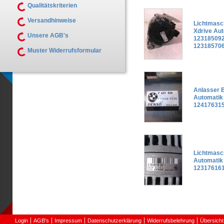
Qualitätskriterien
Versandhinweise
Lichtmasc
Xdrive Au
Unsere AGB's
123185092
12318570
Muster Widerrufsformular
Anlasser 
Automatik
124176315
Lichtmasc
Automatik
123176161
Login
AGB's
Impressum
Datenschutzerklärung
Widerrufsbelehrung
Übersicht