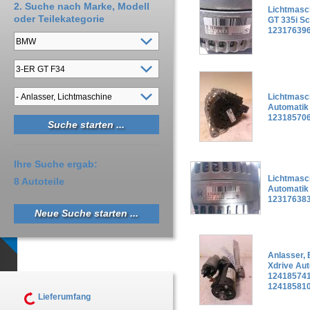
2. Suche nach Marke, Modell
Lichtmasc
oder Teilekategorie
GT 335i Sc
123176396
Lichtmasc
Automatik
12318570
Ihre Suche ergab:
Lichtmasc
8 Autoteile
Automatik
12317638
Neue Suche starten ...
Anlasser,
Xdrive Au
124185741
12418581
Lieferumfang