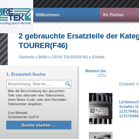
Direkt zum Inhalt
Willkommen
Ihr Partner
2 gebrauchte Ersatzteile der Kate
TOURER(F46)
Startseite
»
BMW
»
GRAN TOURER(F46)
»
Elektrik
Sie sind hier
Meinten Sie
1. Ersatzteil-Suche
2271
Ersatzteil
Bitte die Beschreibung des gesuchten
Teils oder alternativ eine Teilenummer,
einen Motor-Code, oder eine Hersteller-
Lichtmasc
Teilenummer eingeben.
Schalter 1
123176401
Zum Beispiel:
123176408
Scheinwerfer Golf IV