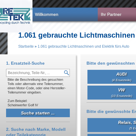
Direkt zum Inhalt
Willkommen
Ihr Partner
1.061 gebrauchte Lichtmaschinen 
Startseite
»
1.061 gebrauchte Lichtmaschinen und Elektrik fürs Auto
Sie sind hier
1. Ersatzteil-Suche
Bitte den gewünschten 
AUDI
Bitte die Beschreibung des gesuchten
(4 Ersatzteile)
Teils oder alternativ eine Teilenummer,
einen Motor-Code, oder eine Hersteller-
VW
Teilenummer eingeben.
(10 Ersatzteile)
Zum Beispiel:
Scheinwerfer Golf IV
Bitte die gewünschte Er
Relais, 
(5 Er
2. Suche nach Marke, Modell
oder Teilekategorie