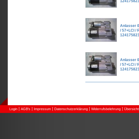
124175823
Anlasser 0
/ 57+LCI / R
124175823
Anlasser 0
/ 57+LCI / R
124175823
Seiten
Login
AGB's
Impressum
Datenschutzerklärung
Widerrufsbelehrung
Übersicht