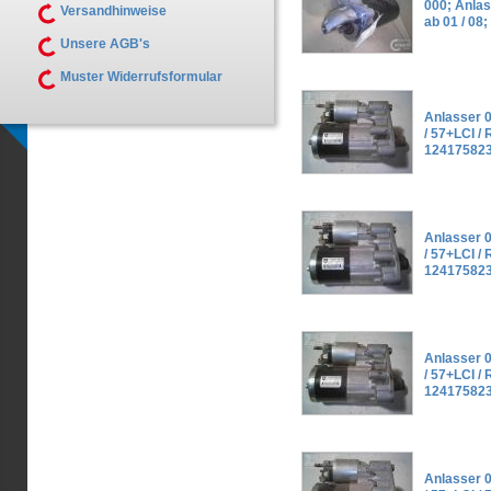
000; Anlas
Versandhinweise
ab 01 / 08
Unsere AGB's
Muster Widerrufsformular
Anlasser 0
/ 57+LCI / R
124175823
Anlasser 0
/ 57+LCI / R
124175823
Anlasser 0
/ 57+LCI / R
124175823
Anlasser 0