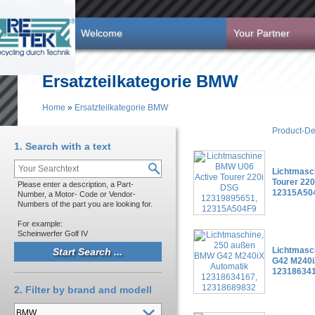
Skip to main content
Welcome
Your Partner
Ersatzteilkategorie BMW
Home
»
Ersatzteilkategorie BMW
You are here
Product-De
1. Search with a text
Lichtmasc
Tourer 22
Please enter a description, a Part-
12315A50
Number, a Motor- Code or Vendor-
Numbers of the part you are looking for.
For example:
Scheinwerfer Golf IV
Lichtmasc
G42 M240i
123186341
2. Filter by brand and modell