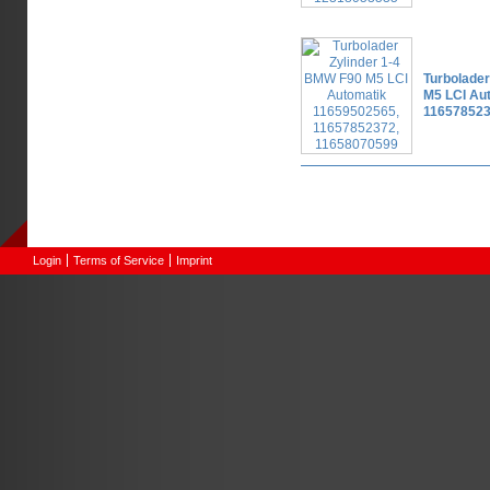
Turbolader
M5 LCI Au
116578523
Pages
Login
Terms of Service
Imprint