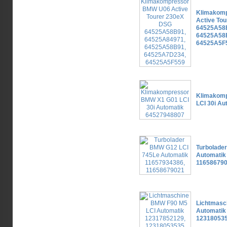
Klimakom
Active To
64525A58B
64525A58
64525A5F
Klimakom
LCI 30i A
Turbolade
Automatik
11658679
Lichtmasc
Automatik
12318053