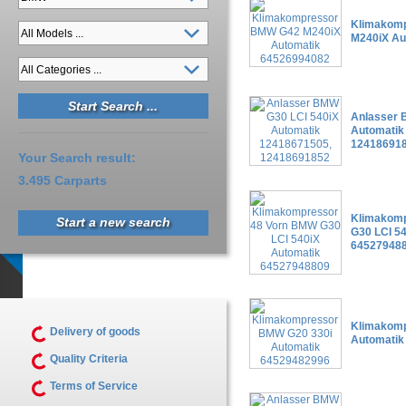
Klimakom
M240iX Au
Anlasser 
Automatik
12418691
Your Search result:
3.495 Carparts
Klimakomp
Start a new search
G30 LCI 5
64527948
Klimakomp
Delivery of goods
Automatik
Quality Criteria
Terms of Service