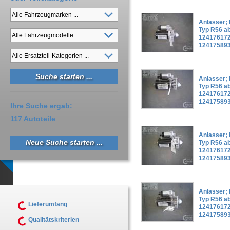
Anlasser; M
Typ R56 ab
124176172
12417589
Anlasser; M
Typ R56 ab
124176172
12417589
Ihre Suche ergab:
117 Autoteile
Anlasser; M
Neue Suche starten ...
Typ R56 ab
124176172
12417589
Anlasser; M
Typ R56 ab
Lieferumfang
124176172
12417589
Qualitätskriterien