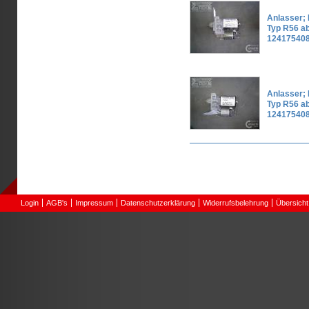
Anlasser; M
Typ R56 ab
12417540
Anlasser; M
Typ R56 ab
12417540
Seiten
Login
AGB's
Impressum
Datenschutzerklärung
Widerrufsbelehrung
Übersicht