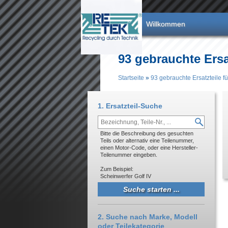
Direkt zum Inhalt
Willkommen
93 gebrauchte Er
Startseite
»
93 gebrauchte Ersatzteil
Sie sind hier
1. Ersatzteil-Suche
Bitte die Beschreibung des gesuchten
Teils oder alternativ eine Teilenummer,
einen Motor-Code, oder eine Hersteller-
Teilenummer eingeben.
Zum Beispiel:
Scheinwerfer Golf IV
2. Suche nach Marke, Modell
oder Teilekategorie