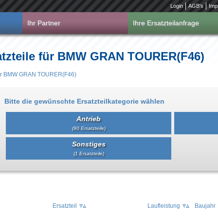
Login
AGB's
Imp
Ihr Partner
Ihre Ersatzteilanfrage
satzteile für BMW GRAN TOURER(F46)
e für BMW GRAN TOURER(F46)
Bitte die gewünschte Ersatzteilkategorie wählen
Antrieb
(90 Ersatzteile)
Sonstiges
(1 Ersatzteile)
Ersatzteil
Laufleistung
Baujahr