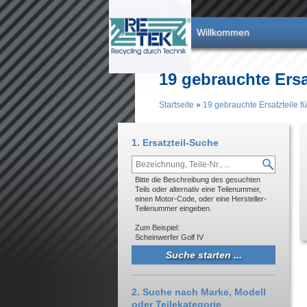
Direkt zum Inhalt
Willkommen
19 gebrauchte Ersa
Startseite
»
19 gebrauchte Ersatzteile f
Sie sind hier
1. Ersatzteil-Suche
Bitte die Beschreibung des gesuchten
Teils oder alternativ eine Teilenummer,
einen Motor-Code, oder eine Hersteller-
Teilenummer eingeben.
Zum Beispiel:
Scheinwerfer Golf IV
2. Suche nach Marke, Modell
oder Teilekategorie