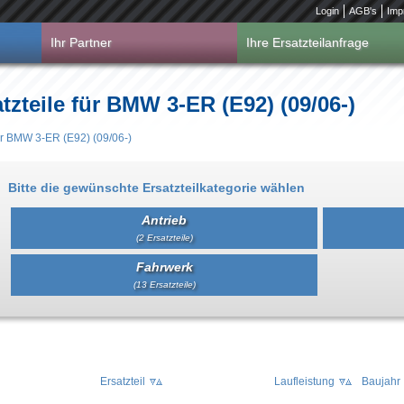
Login
AGB's
Imp
Ihr Partner
Ihre Ersatzteilanfrage
tzteile für BMW 3-ER (E92) (09/06-)
ür BMW 3-ER (E92) (09/06-)
Bitte die gewünschte Ersatzteilkategorie wählen
Antrieb
(2 Ersatzteile)
Fahrwerk
(13 Ersatzteile)
Ersatzteil
Laufleistung
Baujahr