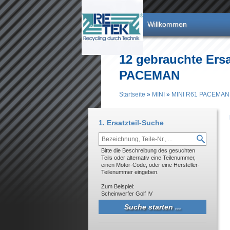
Direkt zum Inhalt
Willkommen
12 gebrauchte Ersat
PACEMAN
Startseite
»
MINI
»
MINI R61 PACEMAN
Sie sind hier
1. Ersatzteil-Suche
Bitte die Beschreibung des gesuchten
Teils oder alternativ eine Teilenummer,
einen Motor-Code, oder eine Hersteller-
Teilenummer eingeben.
Zum Beispiel:
Scheinwerfer Golf IV