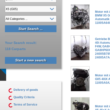
Motor mit 
BMW X5 G0
Automatik
11005A64
Getriebe 
Your Search result:
40i Autom
F4W, GA8
118 Carparts
GA8HP60
24005B785
24005A7A
Start a new search
Motor mit
G05 40iX 
11005A0A
Delivery of goods
Quality Criteria
Terms of Service
Motor mit