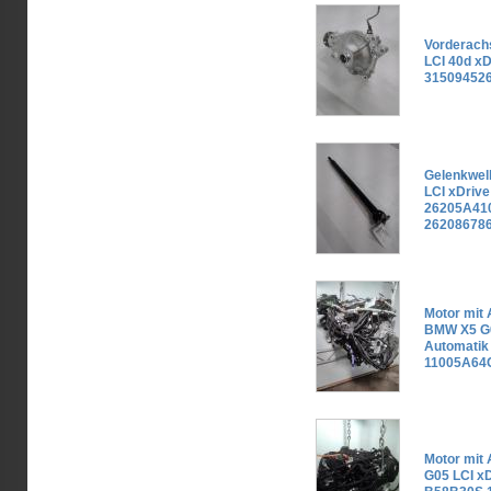
Vorderach
LCI 40d xD
315094526
Gelenkwel
LCI xDrive
26205A410
26208678
Motor mit 
BMW X5 G0
Automatik
11005A64
Motor mit
G05 LCI x