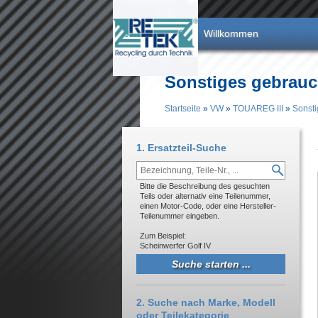
Direkt zum Inhalt
Willkommen
Sonstiges gebrauc
Startseite
»
VW
»
TOUAREG III
»
Sonsti
Sie sind hier
1. Ersatzteil-Suche
Bitte die Beschreibung des gesuchten
Teils oder alternativ eine Teilenummer,
einen Motor-Code, oder eine Hersteller-
Teilenummer eingeben.
Zum Beispiel:
Scheinwerfer Golf IV
2. Suche nach Marke, Modell
oder Teilekategorie