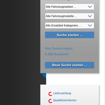
Ihre Suche ergab:
6.365 Autoteile
Neue Suche starten ...
Lieferumfang
Qualitätskriterien