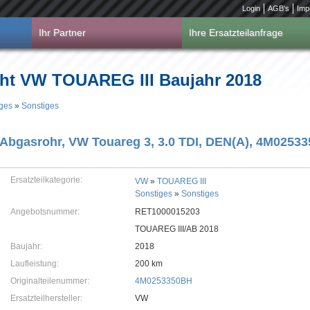
Login
AGB's
Imp
Ihr Partner
Ihre Ersatzteilanfrage
ht VW TOUAREG III Baujahr 2018
ges
»
Sonstiges
Abgasrohr, VW Touareg 3, 3.0 TDI, DEN(A), 4M0253
Ersatzteilkategorie:
VW
»
TOUAREG III
Sonstiges
»
Sonstiges
Angebotsnummer:
RET1000015203
TOUAREG III/AB 2018
Baujahr:
2018
Laufleistung:
200 km
Originalteilenummer:
4M0253350BH
Ersatzteilhersteller:
VW