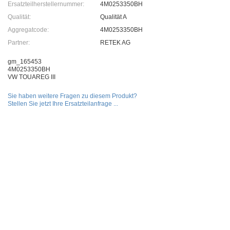
Ersatzteilherstellernummer:
4M0253350BH
Qualität:
Qualität A
Aggregatcode:
4M0253350BH
Partner:
RETEK AG
gm_165453
4M0253350BH
VW TOUAREG III
Sie haben weitere Fragen zu diesem Produkt?
Stellen Sie jetzt Ihre Ersatzteilanfrage ...