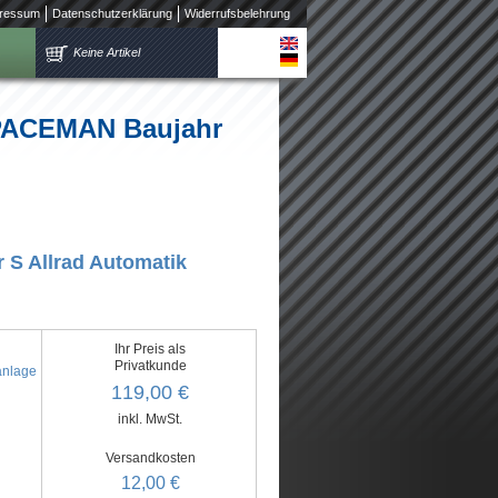
ressum
Datenschutzerklärung
Widerrufsbelehrung
Keine Artikel
 PACEMAN Baujahr
S Allrad Automatik
Ihr Preis als
Privatkunde
anlage
119,00 €
inkl. MwSt.
Versandkosten
12,00 €