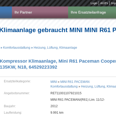
Login
AGB's
Imp
Ihr Partner
Ihre Ersatzteilanfrage
 Klimaanlage gebraucht MINI MINI R61
»
Komfortausstattung
»
Heizung, Lüftung, Klimaanlage
Kompressor Klimaanlage, Mini R61 Paceman Cooper 
135KW, N18, 64529223392
Ersatzteilkategorie:
MINI
»
MINI R61 PACEMAN
Komfortausstattung
»
Heizung, Lüftung, Klima
Angebotsnummer:
RET11001107921015
MINI R61 PACEMAN/(R61) Lim. 11/12-
Baujahr:
2012
Laufleistung:
9.991 km