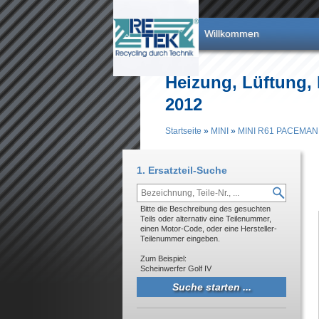
Direkt zum Inhalt
Willkommen
Heizung, Lüftung,
2012
Startseite
»
MINI
»
MINI R61 PACEMAN
Sie sind hier
1. Ersatzteil-Suche
Bitte die Beschreibung des gesuchten
Teils oder alternativ eine Teilenummer,
einen Motor-Code, oder eine Hersteller-
Teilenummer eingeben.
Zum Beispiel:
Scheinwerfer Golf IV