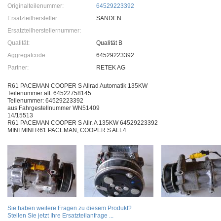
Originalteilenummer:
64529223392
Ersatzteilhersteller:
SANDEN
Ersatzteilherstellernummer:
Qualität:
Qualität B
Aggregatcode:
64529223392
Partner:
RETEK AG
R61 PACEMAN COOPER S Allrad Automatik 135KW
Teilenummer alt: 64522758145
Teilenummer: 64529223392
aus Fahrgestellnummer WN51409
14/15513
R61 PACEMAN COOPER S Allr. A 135KW 64529223392
MINI MINI R61 PACEMAN; COOPER S ALL4
Sie haben weitere Fragen zu diesem Produkt?
Stellen Sie jetzt Ihre Ersatzteilanfrage ...