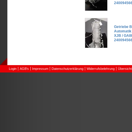
240094566
Getriebe 
Automatik
XJB / GA
240094566
Login
AGB's
Impressum
Datenschutzerklärung
Widerrufsbelehrung
Übersicht