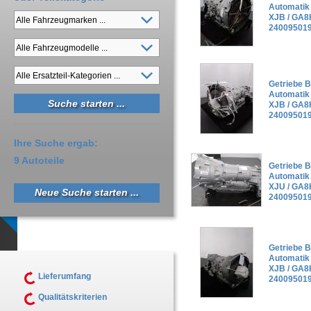
Automatik
XJB / GA
240095019
Getriebe 
Automatik
XJB / GA
240095019
Ihre Suche ergab:
9 Autoteile
Getriebe 
Automatik
XJU / GA
Neue Suche starten ...
240095019
Getriebe 
Automatik
XJB / GA
Lieferumfang
240095019
Qualitätskriterien