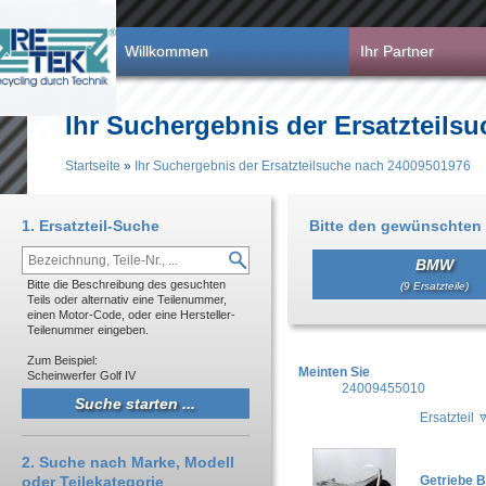
Direkt zum Inhalt
Willkommen
Ihr Partner
Ihr Suchergebnis der Ersatzteils
Startseite
»
Ihr Suchergebnis der Ersatzteilsuche nach 24009501976
Sie sind hier
1. Ersatzteil-Suche
Bitte den gewünschten 
BMW
Bitte die Beschreibung des gesuchten
(9 Ersatzteile)
Teils oder alternativ eine Teilenummer,
einen Motor-Code, oder eine Hersteller-
Teilenummer eingeben.
Zum Beispiel:
Meinten Sie
Scheinwerfer Golf IV
24009455010
Ersatzteil
2. Suche nach Marke, Modell
oder Teilekategorie
Getriebe 