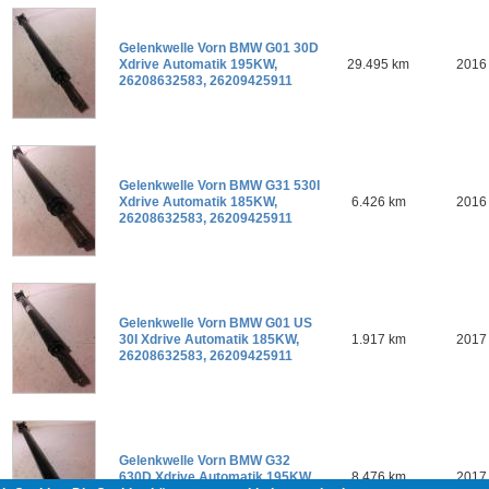
Gelenkwelle Vorn BMW G01 30D
Xdrive Automatik 195KW,
29.495 km
2016
26208632583, 26209425911
Gelenkwelle Vorn BMW G31 530I
Xdrive Automatik 185KW,
6.426 km
2016
26208632583, 26209425911
Gelenkwelle Vorn BMW G01 US
30I Xdrive Automatik 185KW,
1.917 km
2017
26208632583, 26209425911
Gelenkwelle Vorn BMW G32
630D Xdrive Automatik 195KW,
8.476 km
2017