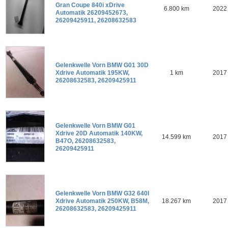
Gran Coupe 840i xDrive
6.800 km
2022
Automatik 26209452673,
26209425911, 26208632583
Gelenkwelle Vorn BMW G01 30D
Xdrive Automatik 195KW,
1 km
2017
26208632583, 26209425911
Gelenkwelle Vorn BMW G01
Xdrive 20D Automatik 140KW,
14.599 km
2017
B47O, 26208632583,
26209425911
Gelenkwelle Vorn BMW G32 640I
Xdrive Automatik 250KW, B58M,
18.267 km
2017
26208632583, 26209425911