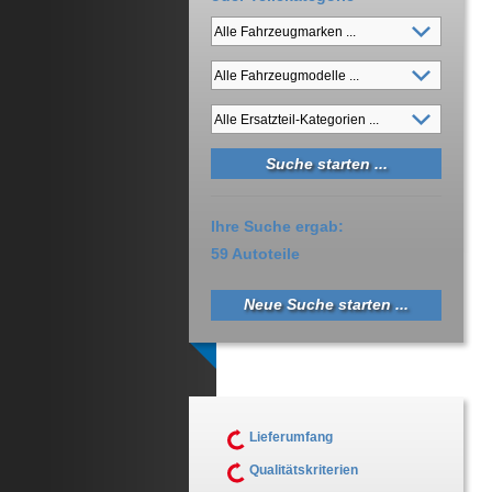
Ihre Suche ergab:
59 Autoteile
Neue Suche starten ...
Lieferumfang
Qualitätskriterien