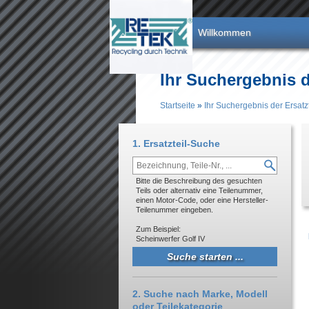
Direkt zum Inhalt
Willkommen
Ihr Suchergebnis d
Startseite
»
Ihr Suchergebnis der Ersat
Sie sind hier
1. Ersatzteil-Suche
Bitte die Beschreibung des gesuchten
Teils oder alternativ eine Teilenummer,
einen Motor-Code, oder eine Hersteller-
Teilenummer eingeben.
Zum Beispiel:
Scheinwerfer Golf IV
2. Suche nach Marke, Modell
oder Teilekategorie