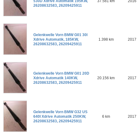
530D Xdrive Automatik 195KW,
37.581 km
2016
26208632583, 26209425911
Gelenkwelle Vorn BMW G01 30I
Xdrive Automatik, 185KW,
1.398 km
2017
26208632583, 26209425911
Gelenkwelle Vorn BMW G01 20D
Xdrive Automatik 140KW,
20.156 km
2017
26208632583, 26209425911
Gelenkwelle Vorn BMW G32 US
640I Xdrive Automatik 250KW,
6 km
2017
26208632583, 26209425911