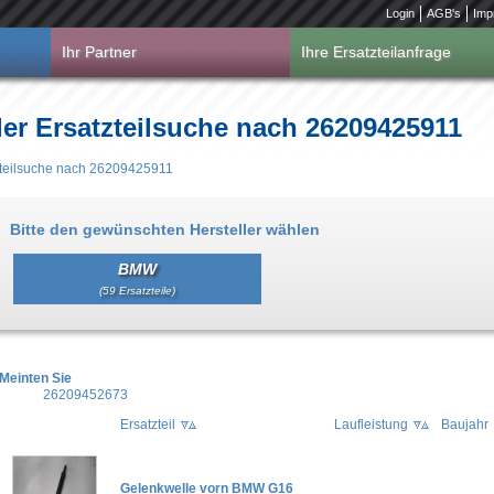
Login
AGB's
Imp
Ihr Partner
Ihre Ersatzteilanfrage
er Ersatzteilsuche nach 26209425911
zteilsuche nach 26209425911
Bitte den gewünschten Hersteller wählen
BMW
(59 Ersatzteile)
Meinten Sie
26209452673
Ersatzteil
Laufleistung
Baujahr
Gelenkwelle vorn BMW G16