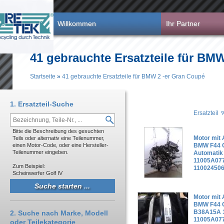
Direkt zum Inhalt
Willkommen
Ihr Partner
41 gebrauchte Ersatzteile für BM
Startseite
»
41 gebrauchte Ersatzteile für BMW 2 -er Gran Coupé
Sie sind hier
1. Ersatzteil-Suche
Ersatzteil
Bitte die Beschreibung des gesuchten
Motor mit 
Teils oder alternativ eine Teilenummer,
einen Motor-Code, oder eine Hersteller-
BMW F44 G
Teilenummer eingeben.
Automati
11005A077
Zum Beispiel:
110024506
Scheinwerfer Golf IV
Motor mit 
BMW F44 G
B38A15A 
2. Suche nach Marke, Modell
11005A077
oder Teilekategorie