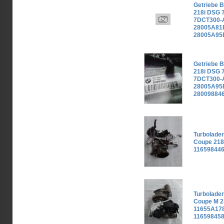
Getriebe 
218i DSG 
7DCT300-
28005A81B
28005A95
Getriebe 
218i DSG 
7DCT300-
28005A95
28009884
Turbolade
Coupe 218
116598446
Turbolade
Coupe M 2
11655A178
116598458