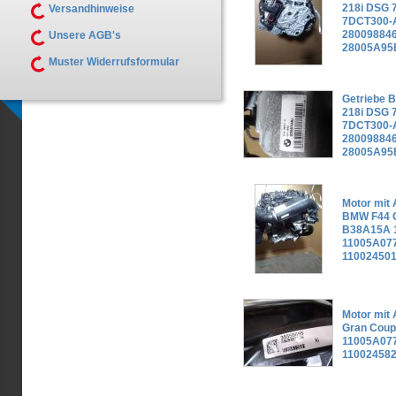
218i DSG 
Versandhinweise
7DCT300-
280098846
Unsere AGB's
28005A95
Muster Widerrufsformular
Getriebe 
218i DSG 
7DCT300-
280098846
28005A95
Motor mit 
BMW F44 G
B38A15A 
11005A077
11002450
Motor mit
Gran Coup
11005A077
110024582