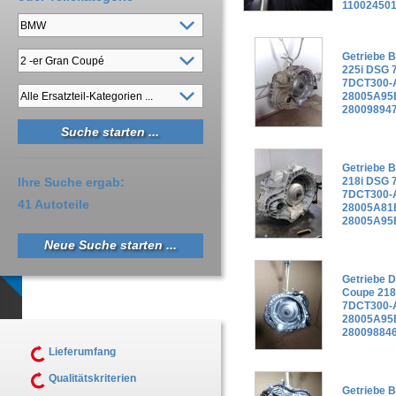
11002450
Getriebe 
225i DSG 
7DCT300-
28005A95
28009894
Getriebe 
Ihre Suche ergab:
218i DSG 
7DCT300-
41 Autoteile
28005A81B
28005A95
Neue Suche starten ...
Getriebe 
Coupe 218
7DCT300-
28005A95
28009884
Lieferumfang
Qualitätskriterien
Getriebe 