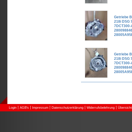
Getriebe 
218i DSG 
7DCT300-
280098846
28005A95
Getriebe 
218i DSG 
7DCT300-
280098846
28005A95
Seiten
Login
AGB's
Impressum
Datenschutzerklärung
Widerrufsbelehrung
Übersicht