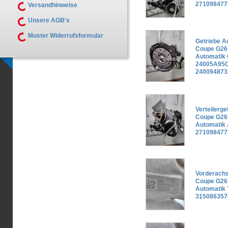
271098477
Versandhinweise
Unsere AGB's
Muster Widerrufsformular
Getriebe 
Coupe G26 
Automatik
24005A95C
240094873
Verteilerg
Coupe G26 
Automatik
271098477
Vorderach
Coupe G26 
Automatik 
315086357