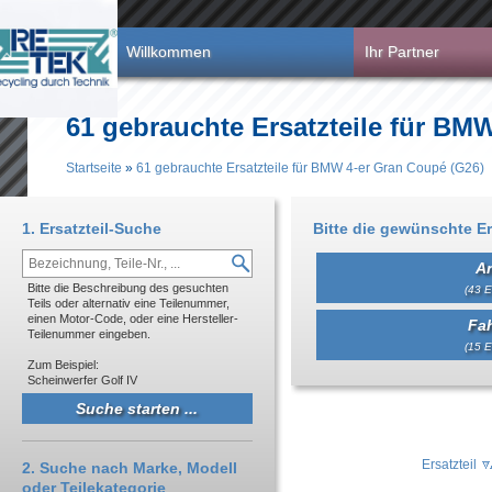
Direkt zum Inhalt
Willkommen
Ihr Partner
61 gebrauchte Ersatzteile für BM
Startseite
»
61 gebrauchte Ersatzteile für BMW 4-er Gran Coupé (G26)
Sie sind hier
1. Ersatzteil-Suche
Bitte die gewünschte Er
An
Bitte die Beschreibung des gesuchten
(43 E
Teils oder alternativ eine Teilenummer,
einen Motor-Code, oder eine Hersteller-
Fa
Teilenummer eingeben.
(15 E
Zum Beispiel:
Scheinwerfer Golf IV
Ersatzteil
2. Suche nach Marke, Modell
oder Teilekategorie