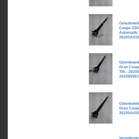
Gelenkwel
Coupe G26 
Automatik
26205A41
Gelenkwel
Gran Coup
TNr.: 2620
262086983
Gelenkwel
Gran Coup
26205A410
Verteilerg