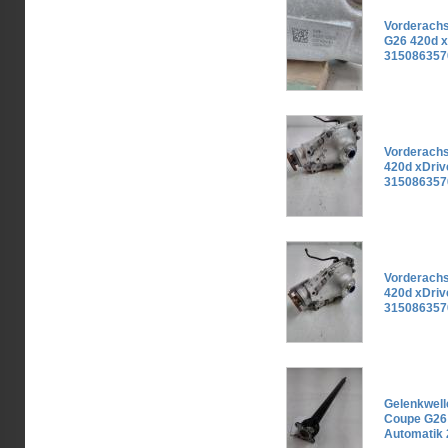
Vorderach
G26 420d x
315086357
Vorderach
420d xDriv
315086357
Vorderach
420d xDriv
315086357
Gelenkwel
Coupe G26 
Automatik