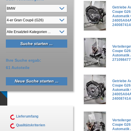
Getriebe 
Coupe G26 
Automatik
24005A04A
240087414
Verteilerg
Coupe G26 
Automatik
271098477
Ihre Suche ergab:
61 Autoteile
Neue Suche starten ...
Getriebe 
Coupe G26 
Automatik
24005A04A
240087414
Lieferumfang
Verteilerg
Coupe G26 
Qualitätskriterien
Automatik