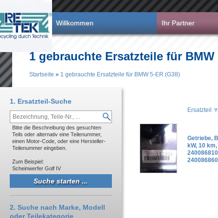
Direkt zum Inhalt
Willkommen
Ihr Partner
1 gebrauchte Ersatzteile für BMW
Startseite
»
1 gebrauchte Ersatzteile für BMW 5-ER (G38)
Sie sind hier
1. Ersatzteil-Suche
Ersatzteil
Bitte die Beschreibung des gesuchten
Teils oder alternativ eine Teilenummer,
Getriebe, 
einen Motor-Code, oder eine Hersteller-
kW, 10 km
Teilenummer eingeben.
240086810
240086860
Zum Beispiel:
Scheinwerfer Golf IV
2. Suche nach Marke, Modell
oder Teilekategorie