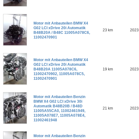
Motor mit Anbauteilen BMW X4
G02 LCI xDrive 20i Automatik
23 km
2023
B48B20A / B48C 11005A078C6,
11002470901
Motor mit Anbauteilen BMW X4
G02 LCI xDrive 20i Automatik
B48B20A 11005A078C6,
19 km
2023
11002470902, 11005A078C5,
11002470901
Motor mit Anbauteilen Benzin
BMW X4 G02 LCI xDrive 30i
Automatik B48B20B / B48D
21 km
2023
11005A55CA0, 11002461949,
11005A078E7, 11005A078E4,
11002461948
Motor mit Anbauteilen Benzin