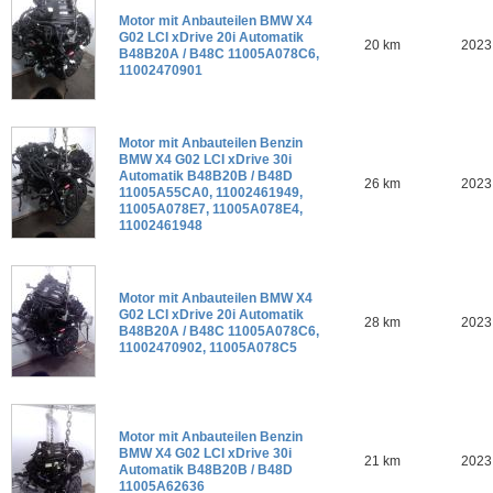
Motor mit Anbauteilen BMW X4
G02 LCI xDrive 20i Automatik
20 km
2023
B48B20A / B48C 11005A078C6,
11002470901
Motor mit Anbauteilen Benzin
BMW X4 G02 LCI xDrive 30i
Automatik B48B20B / B48D
26 km
2023
11005A55CA0, 11002461949,
11005A078E7, 11005A078E4,
11002461948
Motor mit Anbauteilen BMW X4
G02 LCI xDrive 20i Automatik
28 km
2023
B48B20A / B48C 11005A078C6,
11002470902, 11005A078C5
Motor mit Anbauteilen Benzin
BMW X4 G02 LCI xDrive 30i
21 km
2023
Automatik B48B20B / B48D
11005A62636