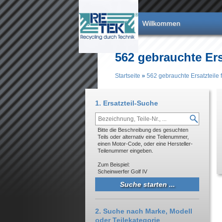
Direkt zum Inhalt
Willkommen
562 gebrauchte Ers
Startseite
»
562 gebrauchte Ersatzteile
Sie sind hier
1. Ersatzteil-Suche
Bitte die Beschreibung des gesuchten
Teils oder alternativ eine Teilenummer,
einen Motor-Code, oder eine Hersteller-
Teilenummer eingeben.
Zum Beispiel:
Scheinwerfer Golf IV
2. Suche nach Marke, Modell
oder Teilekategorie