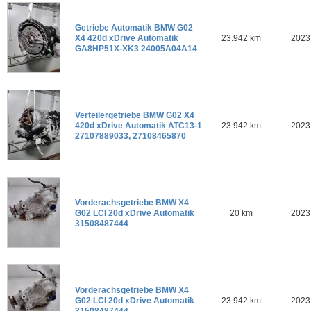
Getriebe Automatik BMW G02
X4 420d xDrive Automatik
23.942 km
2023
GA8HP51X-XK3 24005A04A14
Verteilergetriebe BMW G02 X4
420d xDrive Automatik ATC13-1
23.942 km
2023
27107889033, 27108465870
Vorderachsgetriebe BMW X4
G02 LCI 20d xDrive Automatik
20 km
2023
31508487444
Vorderachsgetriebe BMW X4
G02 LCI 20d xDrive Automatik
23.942 km
2023