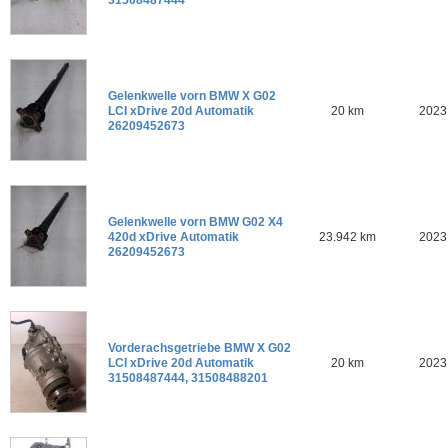
31508487444
Gelenkwelle vorn BMW X G02
LCI xDrive 20d Automatik
20 km
2023
26209452673
Gelenkwelle vorn BMW G02 X4
420d xDrive Automatik
23.942 km
2023
26209452673
Vorderachsgetriebe BMW X G02
LCI xDrive 20d Automatik
20 km
2023
31508487444, 31508488201