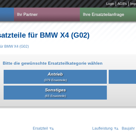
Login
AGB's
Imp
Ihr Partner
Ihre Ersatzteilanfrage
atzteile für BMW X4 (G02)
 für BMW X4 (G02)
Bitte die gewünschte Ersatzteilkategorie wählen
Antrieb
(379 Ersatzteile)
Sonstiges
(65 Ersatzteile)
Ersatzteil
Laufleistung
Baujahr