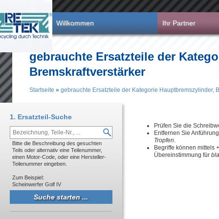
Direkt zum Inhalt
Willkommen
Ihr Partner
gebrauchte Ersatzteile der Kateg
Bremskraftverstärker
Startseite
»
gebrauchte Ersatzteile der Kategorie Hauptbremszylinder, B
Sie sind hier
1. Ersatzteil-Suche
Prüfen Sie die Schreibw
Entfernen Sie Anführun
Tropfen
.
Bitte die Beschreibung des gesuchten
Begriffe können mittels
Teils oder alternativ eine Teilenummer,
Übereinstimmung für
bl
einen Motor-Code, oder eine Hersteller-
Teilenummer eingeben.
Zum Beispiel:
Scheinwerfer Golf IV