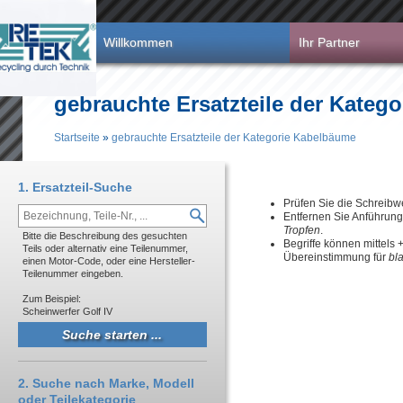
Direkt zum Inhalt
Willkommen
Ihr Partner
gebrauchte Ersatzteile der Kateg
Startseite
»
gebrauchte Ersatzteile der Kategorie Kabelbäume
Sie sind hier
1. Ersatzteil-Suche
Prüfen Sie die Schreibw
Entfernen Sie Anführun
Tropfen
.
Bitte die Beschreibung des gesuchten
Begriffe können mittels
Teils oder alternativ eine Teilenummer,
Übereinstimmung für
bl
einen Motor-Code, oder eine Hersteller-
Teilenummer eingeben.
Zum Beispiel:
Scheinwerfer Golf IV
2. Suche nach Marke, Modell
oder Teilekategorie