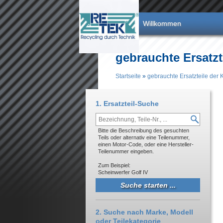
Direkt zum Inhalt
Willkommen
gebrauchte Ersatzt
Startseite
»
gebrauchte Ersatzteile der 
Sie sind hier
1. Ersatzteil-Suche
Bitte die Beschreibung des gesuchten
Teils oder alternativ eine Teilenummer,
einen Motor-Code, oder eine Hersteller-
Teilenummer eingeben.
Zum Beispiel:
Scheinwerfer Golf IV
2. Suche nach Marke, Modell
oder Teilekategorie