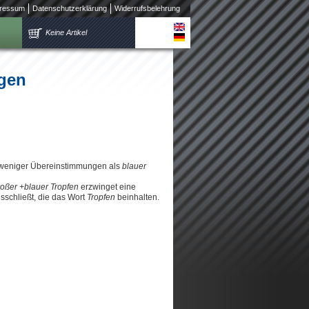
ressum
Datenschutzerklärung
Widerrufsbelehrung
Keine Artikel
ngen
 weniger Übereinstimmungen als
blauer
roßer +blauer Tropfen
erzwinget eine
schließt, die das Wort
Tropfen
beinhalten.