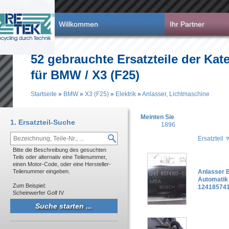
Direkt zum Inhalt
Willkommen
Ihr Partner
52 gebrauchte Ersatzteile der Kate
für BMW / X3 (F25)
Startseite
»
BMW
»
X3 (F25)
»
Elektrik
»
Anlasser, Lichtmaschine
Sie sind hier
Meinten Sie
1. Ersatzteil-Suche
1896
Ersatzteil
Bitte die Beschreibung des gesuchten
Teils oder alternativ eine Teilenummer,
einen Motor-Code, oder eine Hersteller-
Teilenummer eingeben.
Anlasser 
Automatik
Zum Beispiel:
124185741
Scheinwerfer Golf IV