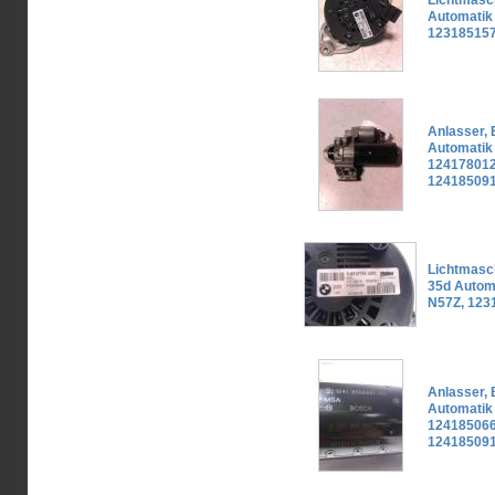
Lichtmasc
Automatik
123185157
Anlasser,
Automatik
124178012
12418509
Lichtmasc
35d Autom
N57Z, 123
Anlasser,
Automatik
124185066
124185091