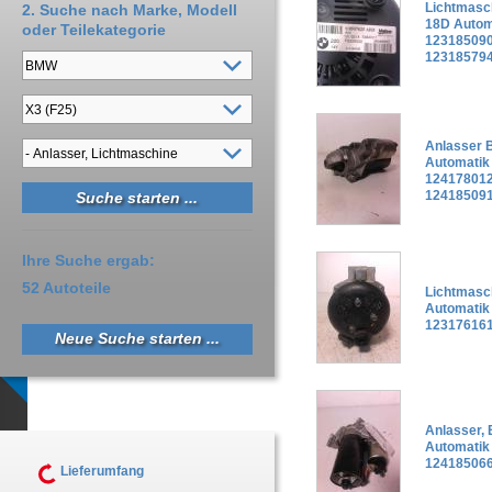
Lichtmasc
2. Suche nach Marke, Modell
18D Autom
oder Teilekategorie
123185090
12318579
Anlasser 
Automatik
124178012
12418509
Ihre Suche ergab:
52 Autoteile
Lichtmasc
Automatik
123176161
Neue Suche starten ...
Anlasser,
Automatik
124185066
Lieferumfang