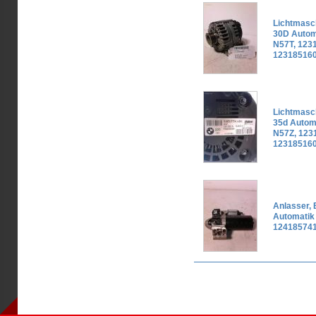
Lichtmasc
30D Autom
N57T, 123
12318516
Lichtmasc
35d Autom
N57Z, 123
12318516
Anlasser,
Automatik
124185741
Seiten