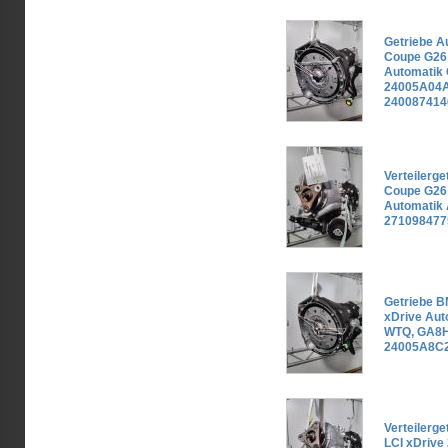
Getriebe 
Coupe G26 
Automatik
24005A04A
240087414
Verteilerg
Coupe G26 
Automatik
271098477
Getriebe B
xDrive Au
WTQ, GA8
24005A8C2
Verteilerg
LCI xDrive