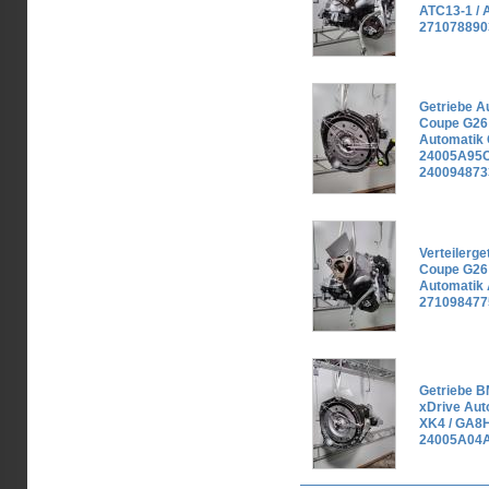
ATC13-1 / 
271078890
Getriebe 
Coupe G26 
Automatik
24005A95C
240094873
Verteilerg
Coupe G26 
Automatik
271098477
Getriebe 
xDrive Au
XK4 / GA8
24005A04A