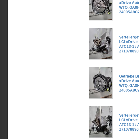
xDrive Au
WTQ, GA8
24005A8C2
Verteilerg
LCI xDrive
ATC13-1 / 
271078890
Getriebe B
xDrive Au
WTQ, GA8
24005A8C2
Verteilerg
LCI xDrive
ATC13-1 / 
271078890