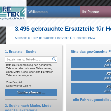
Direkt zum Inhalt
Willkommen
Ihr Partner
3.495 gebrauchte Ersatzteile für 
Startseite
»
3.495 gebrauchte Ersatzteile für Hersteller BMW
Sie sind hier
1. Ersatzteil-Suche
Bitte das gewünschte 
X4
Bitte die Beschreibung des gesuchten
(562 E
Teils oder alternativ eine Teilenummer,
einen Motor-Code, oder eine Hersteller-
X3
Teilenummer eingeben.
(152 E
Zum Beispiel:
Scheinwerfer Golf IV
X5
(118 E
Anzeigen
alle Fahrzeugmodelle .
2. Suche nach Marke, Modell
oder Teilekategorie