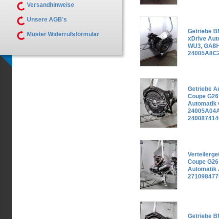
Versandhinweise
Unsere AGB's
Getriebe 
Muster Widerrufsformular
xDrive Au
WU3, GA8H
24005A8C
Getriebe 
Coupe G26 
Automatik
24005A04A
240087414
Verteilerg
Coupe G26 
Automatik
271098477
Getriebe B