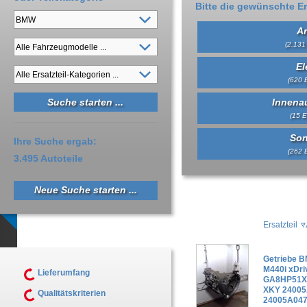
Bitte die gewünschte Er
An
(2.131 
El
(620 E
Innena
(15 E
Son
Ihre Suche ergab:
(262 E
3.495 Autoteile
Neue Suche starten ...
Ersatzteil
Getriebe 
M440i xDri
Lieferumfang
GA8HP51X
XKY 24005
Qualitätskriterien
24005A04