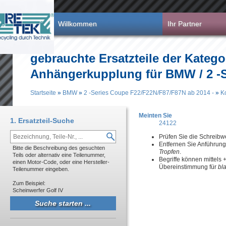
Direkt zum Inhalt
Willkommen
Ihr Partner
gebrauchte Ersatzteile der Katego
Anhängerkupplung für BMW / 2 -S
Startseite
»
BMW
»
2 -Series Coupe F22/F22N/F87/F87N ab 2014 -
»
K
Sie sind hier
Meinten Sie
1. Ersatzteil-Suche
24122
Prüfen Sie die Schreibw
Entfernen Sie Anführun
Bitte die Beschreibung des gesuchten
Tropfen
.
Teils oder alternativ eine Teilenummer,
Begriffe können mittels
einen Motor-Code, oder eine Hersteller-
Übereinstimmung für
bl
Teilenummer eingeben.
Zum Beispiel:
Scheinwerfer Golf IV