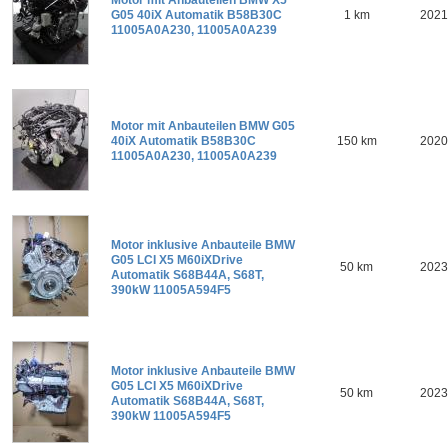
Motor mit Anbauteilen BMW X5
G05 40iX Automatik B58B30C
1 km
2021
11005A0A230, 11005A0A239
Motor mit Anbauteilen BMW G05
40iX Automatik B58B30C
150 km
2020
11005A0A230, 11005A0A239
Motor inklusive Anbauteile BMW
G05 LCI X5 M60iXDrive
50 km
2023
Automatik S68B44A, S68T,
390kW 11005A594F5
Motor inklusive Anbauteile BMW
G05 LCI X5 M60iXDrive
50 km
2023
Automatik S68B44A, S68T,
390kW 11005A594F5