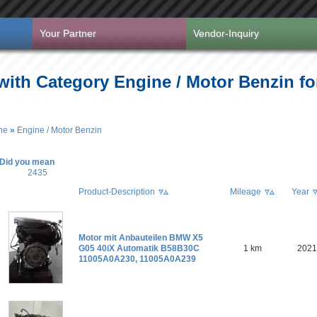
Your Partner
Vendor-Inquiry
with Category Engine / Motor Benzin fo
ne
»
Engine / Motor Benzin
Did you mean
2435
Product-Description
Mileage
Year
Motor mit Anbauteilen BMW X5
G05 40iX Automatik B58B30C
1 km
2021
11005A0A230, 11005A0A239