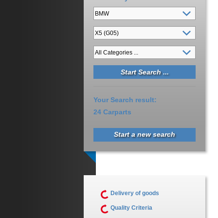
Your Search result:
24 Carparts
Start a new search
Delivery of goods
Quality Criteria