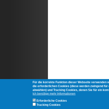
Für die korrekte Funktion dieser Webseite verwenden 
die erforderlichen Cookies (diese werden zwingend für d
abwählen) und Tracking Cookies, denen Sie für ein ko
Ich benötige mehr Informationen
Erforderliche Cookies
Tracking Cookies