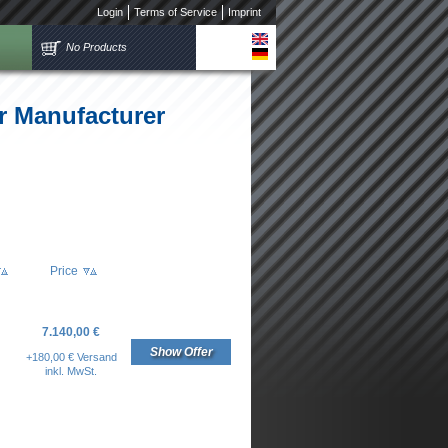
Login
Terms of Service
Imprint
No Products
r Manufacturer
Price
7.140,00 €
Show Offer
+180,00 € Versand
inkl. MwSt.