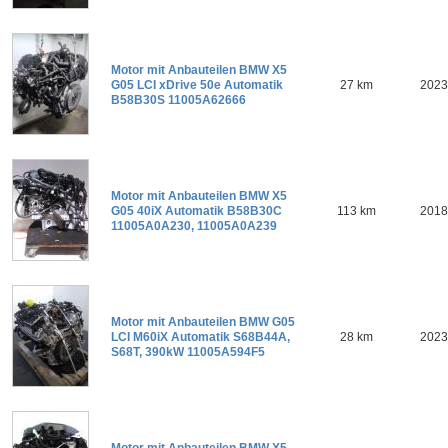
Motor mit Anbauteilen BMW X5
G05 LCI xDrive 50e Automatik
27 km
2023
B58B30S 11005A62666
Motor mit Anbauteilen BMW X5
G05 40iX Automatik B58B30C
113 km
2018
11005A0A230, 11005A0A239
Motor mit Anbauteilen BMW G05
LCI M60iX Automatik S68B44A,
28 km
2023
S68T, 390kW 11005A594F5