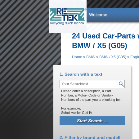
Skip to main content
Welcome
24 Used Car-Parts 
BMW / X5 (G05)
Home
»
BMW
»
BMW / X5 (G05)
»
Engi
You are here
1. Search with a text
Please enter a description, a Part-
Number, a Motor- Code or Vendor-
Numbers of the part you are looking for.
For example:
Scheinwerfer Golf IV
2. Filter by brand and modell