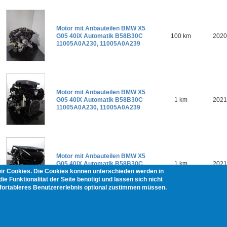
Motor mit Anbauteilen BMW X5
G05 40iX Automatik B58B30C
100 km
2020
11005A0A230, 11005A0A239
Motor mit Anbauteilen BMW X5
G05 40iX Automatik B58B30C
1 km
2021
11005A0A230, 11005A0A239
Motor mit Anbauteilen BMW X5
G05 40iX Automatik B58B30C
1 km
2021
wir Cookies. Die Cookies können unterschieden werden in
11005A0A230, 11005A0A239
ie Funktionalität der Seite benötigt und lassen sich nicht
mfortableres Benutzererlebnis optional zustimmen müssen.
Pages
1
2
next ›
last »