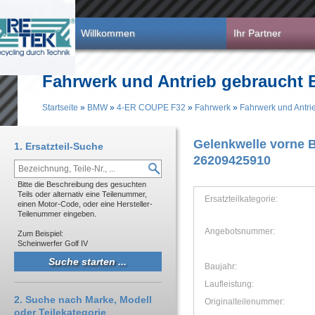
Direkt zum Inhalt
Willkommen
Ihr Partner
Fahrwerk und Antrieb gebraucht
Startseite
»
BMW
»
4-ER COUPE F32
»
Fahrwerk
»
Fahrwerk und Antri
Sie sind hier
Gelenkwelle vorne 
1. Ersatzteil-Suche
26209425910
Bitte die Beschreibung des gesuchten
Teils oder alternativ eine Teilenummer,
Ersatzteilkategorie:
einen Motor-Code, oder eine Hersteller-
Teilenummer eingeben.
Angebotsnummer:
Zum Beispiel:
Scheinwerfer Golf IV
Baujahr:
Laufleistung:
2. Suche nach Marke, Modell
Originalteilenummer:
oder Teilekategorie