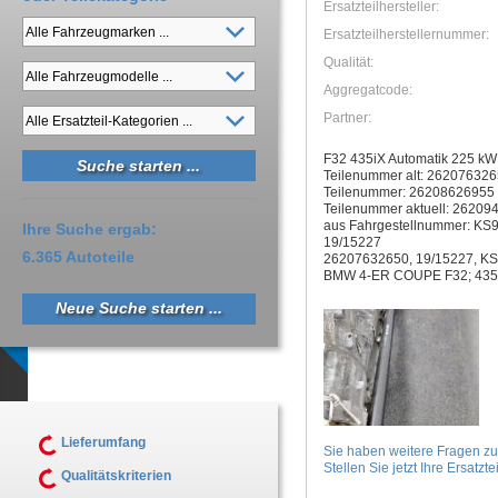
Ersatzteilhersteller:
Ersatzteilherstellernummer:
Qualität:
Aggregatcode:
Partner:
F32 435iX Automatik 225 kW
Teilenummer alt: 26207632
Teilenummer: 26208626955
Teilenummer aktuell: 26209
aus Fahrgestellnummer: KS
Ihre Suche ergab:
19/15227
6.365 Autoteile
26207632650, 19/15227, K
BMW 4-ER COUPE F32; 435
Neue Suche starten ...
Lieferumfang
Sie haben weitere Fragen z
Stellen Sie jetzt Ihre Ersatztei
Qualitätskriterien