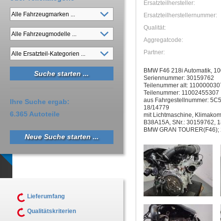
Ersatzteilhersteller:
Ersatzteilherstellernummer:
Qualität:
Aggregatcode:
Partner:
BMW F46 218i Automatik, 1
Seriennummer: 30159762
Teilenummer alt: 110000030
Teilenummer: 11002455307
aus Fahrgestellnummer: 5C
Ihre Suche ergab:
18/14779
6.365 Autoteile
mit Lichtmaschine, Klimakomp
B38A15A, SNr.: 30159762, 
BMW GRAN TOURER(F46); 
Neue Suche starten ...
Lieferumfang
Qualitätskriterien