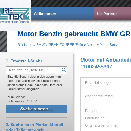
Direkt zum Inhalt
Willkommen
Ihr Partner
Motor Benzin gebraucht BMW GR
Startseite
»
BMW
»
GRAN TOURER(F46)
»
Motor
»
Motor Benzin
Sie sind hier
Motor mit Anbautei
1. Ersatzteil-Suche
11002455307
Bitte die Beschreibung des gesuchten
Teils oder alternativ eine Teilenummer,
Ersatzteilkategorie:
einen Motor-Code, oder eine Hersteller-
Teilenummer eingeben.
Angebotsnummer:
Zum Beispiel:
Scheinwerfer Golf IV
Baujahr:
Laufleistung:
2. Suche nach Marke, Modell
Originalteilenummer:
oder Teilekategorie