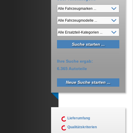
Ihre Suche ergab:
6.365 Autoteile
Neue Suche starten ...
Lieferumfang
Qualitätskriterien