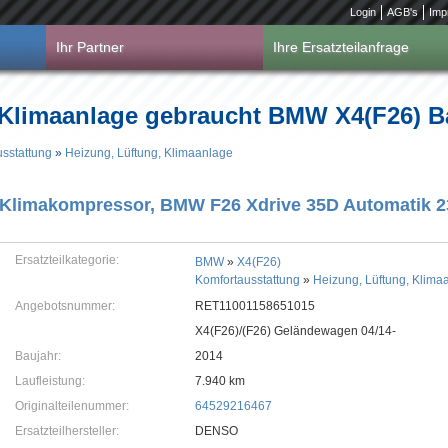
Login
AGB's
Imp
Ihr Partner
Ihre Ersatzteilanfrage
 Klimaanlage gebraucht BMW X4(F26) B
sstattung
»
Heizung, Lüftung, Klimaanlage
Klimakompressor, BMW F26 Xdrive 35D Automatik 
Ersatzteilkategorie:
BMW
»
X4(F26)
Komfortausstattung
»
Heizung, Lüftung, Klima
Angebotsnummer:
RET11001158651015
X4(F26)/(F26) Geländewagen 04/14-
Baujahr:
2014
Laufleistung:
7.940 km
Originalteilenummer:
64529216467
Ersatzteilhersteller:
DENSO