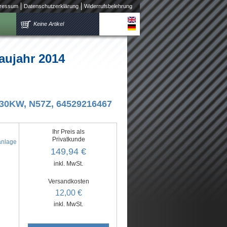
ressum
Datenschutzerklärung
Widerrufsbelehrung
Keine Artikel
aujahr 2014
230KW, N57Z, 64529216467
Ihr Preis als
Privatkunde
anlage
149,94 €
inkl. MwSt.
Versandkosten
12,00 €
inkl. MwSt.