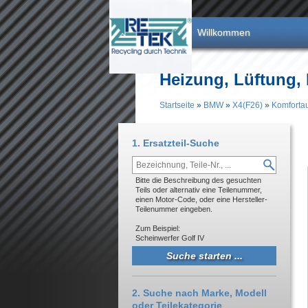
Direkt zum Inhalt
Willkommen
Heizung, Lüftung,
Startseite
»
BMW
»
X4(F26)
»
Komfortau
Sie sind hier
1. Ersatzteil-Suche
Bitte die Beschreibung des gesuchten
Teils oder alternativ eine Teilenummer,
einen Motor-Code, oder eine Hersteller-
Teilenummer eingeben.
Zum Beispiel:
Scheinwerfer Golf IV
2. Suche nach Marke, Modell
oder Teilekategorie