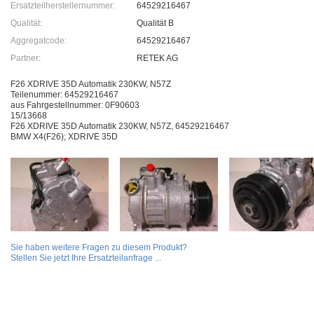
Ersatzteilherstellernummer:
64529216467
Qualität:
Qualität B
Aggregatcode:
64529216467
Partner:
RETEK AG
F26 XDRIVE 35D Automatik 230KW, N57Z
Teilenummer: 64529216467
aus Fahrgestellnummer: 0F90603
15/13668
F26 XDRIVE 35D Automatik 230KW, N57Z, 64529216467
BMW X4(F26); XDRIVE 35D
Sie haben weitere Fragen zu diesem Produkt?
Stellen Sie jetzt Ihre Ersatzteilanfrage ...