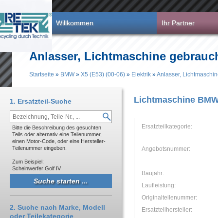
Direkt zum Inhalt
Willkommen
Ihr Partner
Anlasser, Lichtmaschine gebrauch
Startseite
»
BMW
»
X5 (E53) (00-06)
»
Elektrik
»
Anlasser, Lichtmaschi
Sie sind hier
Lichtmaschine BMW 
1. Ersatzteil-Suche
Ersatzteilkategorie:
Bitte die Beschreibung des gesuchten
Teils oder alternativ eine Teilenummer,
einen Motor-Code, oder eine Hersteller-
Teilenummer eingeben.
Angebotsnummer:
Zum Beispiel:
Scheinwerfer Golf IV
Baujahr:
Laufleistung:
Originalteilenummer:
2. Suche nach Marke, Modell
Ersatzteilhersteller:
oder Teilekategorie