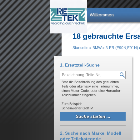
Direkt zum Inhalt
Willkommen
18 gebrauchte Ersa
Startseite
»
BMW
»
3-ER (E90N,E91N)
Sie sind hier
1. Ersatzteil-Suche
Bitte die Beschreibung des gesuchten
Teils oder alternativ eine Teilenummer,
einen Motor-Code, oder eine Hersteller-
Teilenummer eingeben.
Zum Beispiel:
Scheinwerfer Golf IV
2. Suche nach Marke, Modell
oder Teilekategorie