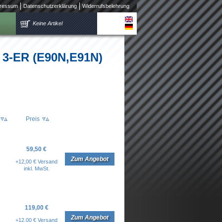
ressum
Datenschutzerklärung
Widerrufsbelehrung
Keine Artikel
/ 3-ER (E90N,E91N)
Preis
59,50 €
Zum Angebot
+12,00 € Versand
inkl. MwSt.
119,00 €
Zum Angebot
+12,00 € Versand