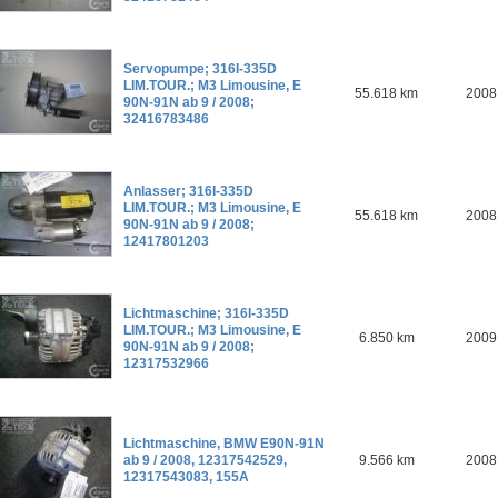
Servopumpe; 316I-335D
LIM.TOUR.; M3 Limousine, E
55.618 km
2008
90N-91N ab 9 / 2008;
32416783486
Anlasser; 316I-335D
LIM.TOUR.; M3 Limousine, E
55.618 km
2008
90N-91N ab 9 / 2008;
12417801203
Lichtmaschine; 316I-335D
LIM.TOUR.; M3 Limousine, E
6.850 km
2009
90N-91N ab 9 / 2008;
12317532966
Lichtmaschine, BMW E90N-91N
ab 9 / 2008, 12317542529,
9.566 km
2008
12317543083, 155A