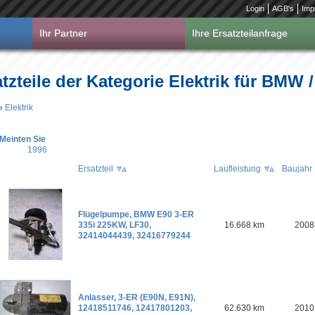
Login
AGB's
Imp
Ihr Partner
Ihre Ersatzteilanfrage
tzteile der Kategorie Elektrik für BMW 
»
Elektrik
Meinten Sie
1996
Ersatzteil
Laufleistung
Baujahr
Flügelpumpe, BMW E90 3-ER
335i 225KW, LF30,
16.668 km
2008
32414044439, 32416779244
Anlasser, 3-ER (E90N, E91N),
12418511746, 12417801203,
62.630 km
2010