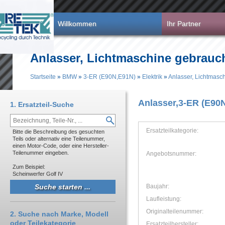
Direkt zum Inhalt
Willkommen
Ihr Partner
Anlasser, Lichtmaschine gebrauc
Startseite
»
BMW
»
3-ER (E90N,E91N)
»
Elektrik
»
Anlasser, Lichtmasc
Sie sind hier
Anlasser,3-ER (E90
1. Ersatzteil-Suche
Ersatzteilkategorie:
Bitte die Beschreibung des gesuchten
Teils oder alternativ eine Teilenummer,
einen Motor-Code, oder eine Hersteller-
Teilenummer eingeben.
Angebotsnummer:
Zum Beispiel:
Scheinwerfer Golf IV
Baujahr:
Laufleistung:
Originalteilenummer:
2. Suche nach Marke, Modell
oder Teilekategorie
Ersatzteilhersteller: