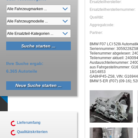
Ersatzteilhersteller:
Ersatzteilherstellernummer:
Qualität:
Aggregatcode:
Partner:
BMW F07 LCI 528i Automati
Seriennummer: 3059228ZS
Teilenummer abgelesen: 2
Teilenummer aktuell: 24009
Austauschteilenummer: 24
Ihre Suche ergab:
aus Fahrgestellnummer: G1
6.365 Autoteile
18/14853
GA8HP45-ZS8, VIN: G16944
BMW 5-ER (F07) (09-16); 528
Neue Suche starten ...
Lieferumfang
Qualitätskriterien