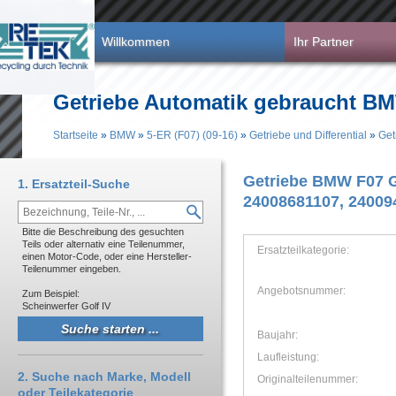
Direkt zum Inhalt
Willkommen
Ihr Partner
Getriebe Automatik gebraucht BMW
Startseite
»
BMW
»
5-ER (F07) (09-16)
»
Getriebe und Differential
»
Get
Sie sind hier
Getriebe BMW F07 
1. Ersatzteil-Suche
24008681107, 24009
Bitte die Beschreibung des gesuchten
Teils oder alternativ eine Teilenummer,
Ersatzteilkategorie:
einen Motor-Code, oder eine Hersteller-
Teilenummer eingeben.
Angebotsnummer:
Zum Beispiel:
Scheinwerfer Golf IV
Baujahr:
Laufleistung:
2. Suche nach Marke, Modell
Originalteilenummer:
oder Teilekategorie