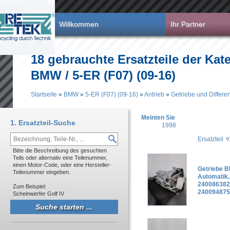
Direkt zum Inhalt
Willkommen
Ihr Partner
18 gebrauchte Ersatzteile der Kate
BMW / 5-ER (F07) (09-16)
Startseite
»
BMW
»
5-ER (F07) (09-16)
»
Antrieb
»
Getriebe und Differen
Sie sind hier
Meinten Sie
1. Ersatzteil-Suche
1998
Ersatzteil
Bitte die Beschreibung des gesuchten
Teils oder alternativ eine Teilenummer,
einen Motor-Code, oder eine Hersteller-
Getriebe B
Teilenummer eingeben.
Automatik
240086382
Zum Beispiel:
240094875
Scheinwerfer Golf IV