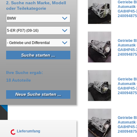
Getriebe B
2. Suche nach Marke, Modell
Automatik
oder Teilekategorie
GA8HP45-X
240094875
Getriebe B
Automatik
GA8HP45-X
240094875
Ihre Suche ergab:
Getriebe B
18 Autoteile
Automatik
GA8HP45-X
240094875
Neue Suche starten ...
Getriebe B
Automatik
GA8HP45-X
Lieferumfang
240094875