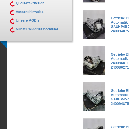
Qualitätskriterien
Versandhinweise
Getriebe B
Unsere AGB's
Automatik
GA8HP45-X
Muster Widerrufsformular
240094875
Getriebe B
Automatik
240086811
240086271
Getriebe B
Automatik
GA8HP45Z-
240094875
Getriebe B