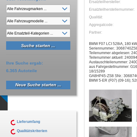
Ersatzteilhersteller:
Ersatzteilherstellernummer:
Qualität:
Aggregatcode:
Partner:
BMW F07 LCI 528iA, 180 kW
Seriennummer.: 3068740ZS
Teilenummer abgelesen: 2
Teilenummer aktuell: 24009
Austauschteilenummer: 24
Ihre Suche ergab:
aus Fahrgestellnummer: G1
6.365 Autoteile
18/15289
GA8HP45-ZS8 SNr.: 306874
BMW 5-ER (F07) (09-16); 528
Neue Suche starten ...
Lieferumfang
Qualitätskriterien