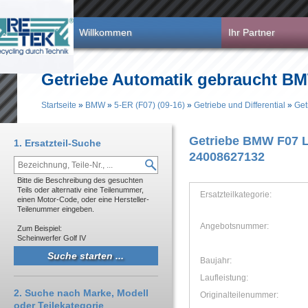
Direkt zum Inhalt
Willkommen
Ihr Partner
Getriebe Automatik gebraucht BMW
Startseite
»
BMW
»
5-ER (F07) (09-16)
»
Getriebe und Differential
»
Get
Sie sind hier
Getriebe BMW F07 L
1. Ersatzteil-Suche
24008627132
Bitte die Beschreibung des gesuchten
Teils oder alternativ eine Teilenummer,
Ersatzteilkategorie:
einen Motor-Code, oder eine Hersteller-
Teilenummer eingeben.
Angebotsnummer:
Zum Beispiel:
Scheinwerfer Golf IV
Baujahr:
Laufleistung:
2. Suche nach Marke, Modell
Originalteilenummer:
oder Teilekategorie