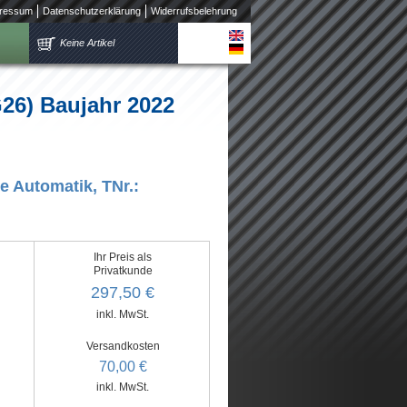
ressum
Datenschutzerklärung
Widerrufsbelehrung
Keine Artikel
26) Baujahr 2022
 Automatik, TNr.:
Ihr Preis als
Privatkunde
297,50 €
inkl. MwSt.
Versandkosten
70,00 €
inkl. MwSt.