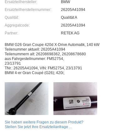
Ersatzteilhersteller:
BMW
Ersatzteilherstellernummer:
26205A41094
Qualität:
Qualität A
Aggregatcode:
26205A41094
Partner:
RETEK AG
BMW G26 Gran Coupe 420d X-Drive Automatik, 140 kW
Teilenummer aktuell: 26205A41094
Teilenummern alt: 26208698362, 26208678680
aus Fahrgestellnummer: FM52754,
23/13791
TNr.: 26205A41094, VIN: FM52754, 23/13791
BMW 4-er Gran Coupé (G26); 420i;
Sie haben weitere Fragen zu diesem Produkt?
Stellen Sie jetzt Ihre Ersatzteilanfrage ...