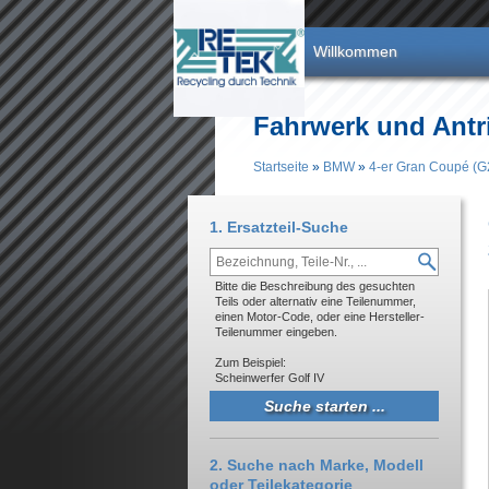
Direkt zum Inhalt
Willkommen
Fahrwerk und Antr
Startseite
»
BMW
»
4-er Gran Coupé (G
Sie sind hier
1. Ersatzteil-Suche
Bitte die Beschreibung des gesuchten
Teils oder alternativ eine Teilenummer,
einen Motor-Code, oder eine Hersteller-
Teilenummer eingeben.
Zum Beispiel:
Scheinwerfer Golf IV
2. Suche nach Marke, Modell
oder Teilekategorie