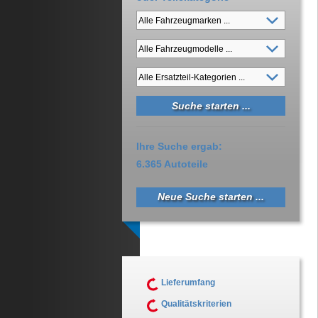
Ihre Suche ergab:
6.365 Autoteile
Neue Suche starten ...
Lieferumfang
Qualitätskriterien