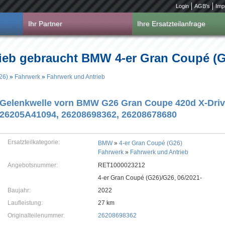
Login
AGB's
Imp
Ihr Partner
Ihre Ersatzteilanfrage
ieb gebraucht BMW 4-er Gran Coupé (G
26)
»
Fahrwerk
»
Fahrwerk und Antrieb
Gelenkwelle vorn BMW G26 Gran Coupe 420d X-Drive
26205A41094, 26208698362, 26208678680
Ersatzteilkategorie:
BMW
»
4-er Gran Coupé (G26)
Fahrwerk
»
Fahrwerk und Antrieb
Angebotsnummer:
RET1000023212
4-er Gran Coupé (G26)/G26, 06/2021-
Baujahr:
2022
Laufleistung:
27 km
Originalteilenummer:
26208698362